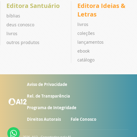
Editora Santuário
Editora Ideias &
Letras
bíblias
livros
deus conosco
coleções
livros
lançamentos
outros produtos
ebook
catálogo
Aviso de Privacidade
Rel. de Transparência
Programa de Integridade
Direitos Autorais
Fale Conosco
© 2007 - 2026. A12 - Conectados pela fé.