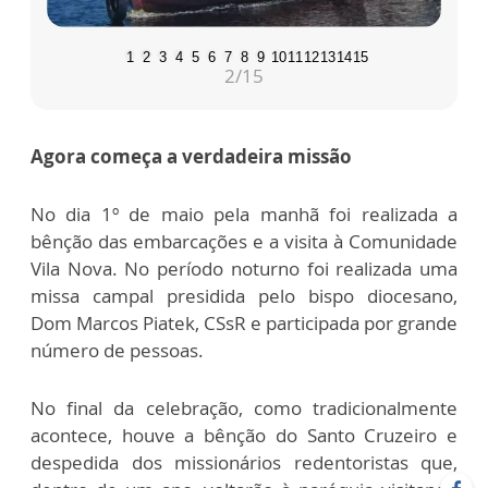
1
2
3
4
5
6
7
8
9
10
11
12
13
14
15
2
/15
Agora começa a verdadeira missão
No dia 1º de maio pela manhã foi realizada a
bênção das embarcações e a visita à Comunidade
Vila Nova. No período noturno foi realizada uma
missa campal presidida pelo bispo diocesano,
Dom Marcos Piatek, CSsR e participada por grande
número de pessoas.
No final da celebração, como tradicionalmente
acontece, houve a bênção do Santo Cruzeiro e
despedida dos missionários redentoristas que,