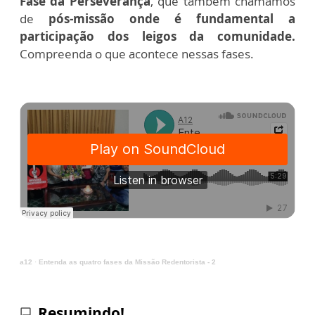
Fase da Perseverança
, que também chamamos
de
pós-missão onde é fundamental a
participação dos leigos da comunidade.
Compreenda o que acontece nessas fases.
a12
·
Entenda as quatro fases da Missão Redentorista - 2
Resumindo!
chat_bubble_outline