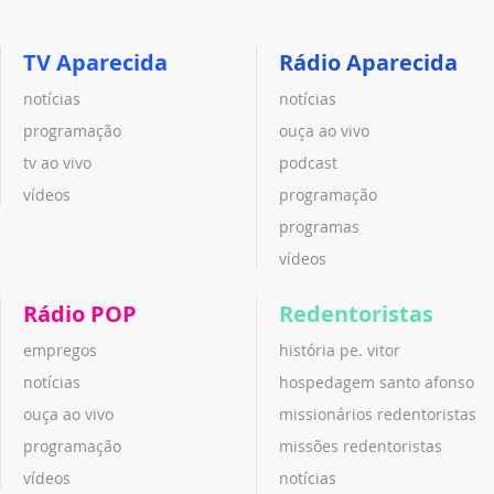
TV Aparecida
Rádio Aparecida
notícias
notícias
programação
ouça ao vivo
tv ao vivo
podcast
vídeos
programação
programas
vídeos
Rádio POP
Redentoristas
empregos
história pe. vitor
notícias
hospedagem santo afonso
ouça ao vivo
missionários redentoristas
programação
missões redentoristas
vídeos
notícias