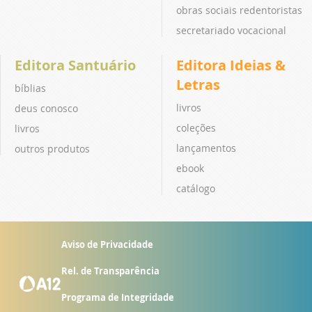
obras sociais redentoristas
secretariado vocacional
Editora Santuário
Editora Ideias &
Letras
bíblias
livros
deus conosco
coleções
livros
lançamentos
outros produtos
ebook
catálogo
Aviso de Privacidade
Rel. de Transparência
Programa de Integridade