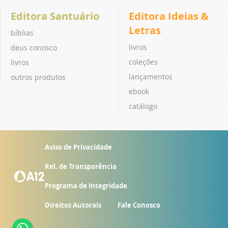
Editora Santuário
Editora Ideias &
Letras
bíblias
livros
deus conosco
coleções
livros
lançamentos
outros produtos
ebook
catálogo
Aviso de Privacidade
Rel. de Transparência
Programa de Integridade
Direitos Autorais
Fale Conosco