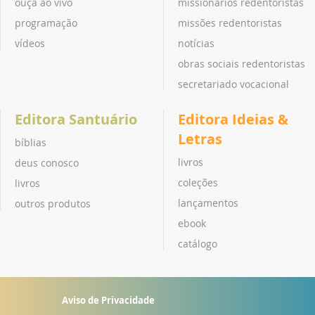
ouça ao vivo
missionários redentoristas
programação
missões redentoristas
vídeos
notícias
obras sociais redentoristas
secretariado vocacional
Editora Santuário
Editora Ideias &
Letras
bíblias
livros
deus conosco
coleções
livros
lançamentos
outros produtos
ebook
catálogo
Aviso de Privacidade