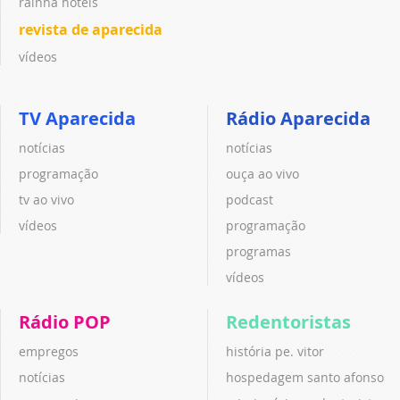
rainha hotéis
revista de aparecida
vídeos
TV Aparecida
Rádio Aparecida
notícias
notícias
programação
ouça ao vivo
tv ao vivo
podcast
vídeos
programação
programas
vídeos
Rádio POP
Redentoristas
empregos
história pe. vitor
notícias
hospedagem santo afonso