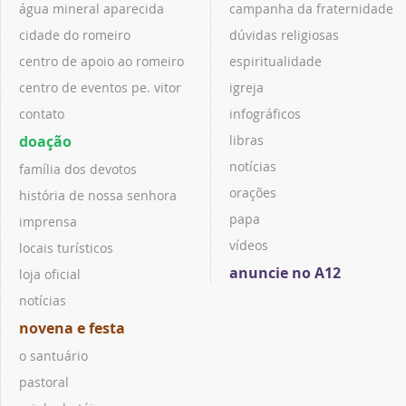
água mineral aparecida
campanha da fraternidade
cidade do romeiro
dúvidas religiosas
centro de apoio ao romeiro
espiritualidade
centro de eventos pe. vitor
igreja
contato
infográficos
doação
libras
notícias
família dos devotos
orações
história de nossa senhora
papa
imprensa
vídeos
locais turísticos
anuncie no A12
loja oficial
notícias
novena e festa
o santuário
pastoral