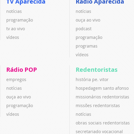
TV Aparecida
Rádio Aparecida
notícias
notícias
programação
ouça ao vivo
tv ao vivo
podcast
vídeos
programação
programas
vídeos
Rádio POP
Redentoristas
empregos
história pe. vitor
notícias
hospedagem santo afonso
ouça ao vivo
missionários redentoristas
programação
missões redentoristas
vídeos
notícias
obras sociais redentoristas
secretariado vocacional