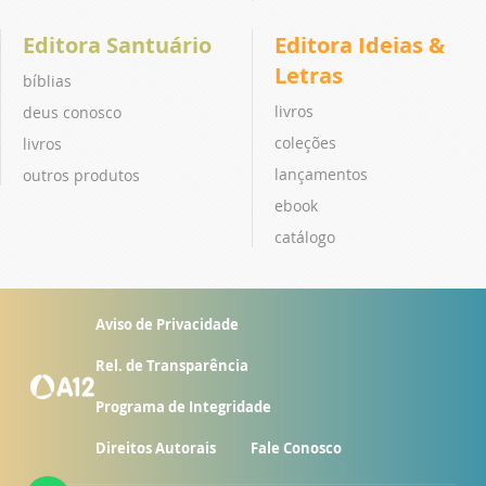
Editora Santuário
Editora Ideias &
Letras
bíblias
livros
deus conosco
coleções
livros
lançamentos
outros produtos
ebook
catálogo
Aviso de Privacidade
Rel. de Transparência
Programa de Integridade
Direitos Autorais
Fale Conosco