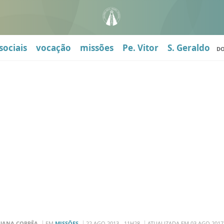
sociais
vocação
missões
Pe. Vitor
S. Geraldo
D
UANA CORRÊA
EM
MISSÕES
22 AGO 2013 - 11H28
ATUALIZADA EM 03 AGO 2017 