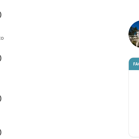
)
to
)
FA
)
)