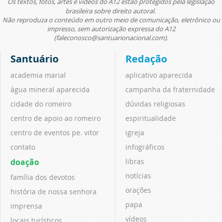
Os textos, fotos, artes e vídeos do A12 estão protegidos pela legislação
brasileira sobre direito autoral.
Não reproduza o conteúdo em outro meio de comunicação, eletrônico ou
impresso, sem autorização expressa do A12
(faleconosco@santuarionacional.com).
Santuário
Redação
academia marial
aplicativo aparecida
água mineral aparecida
campanha da fraternidade
cidade do romeiro
dúvidas religiosas
centro de apoio ao romeiro
espiritualidade
centro de eventos pe. vitor
igreja
contato
infográficos
doação
libras
notícias
família dos devotos
orações
história de nossa senhora
papa
imprensa
vídeos
locais turísticos