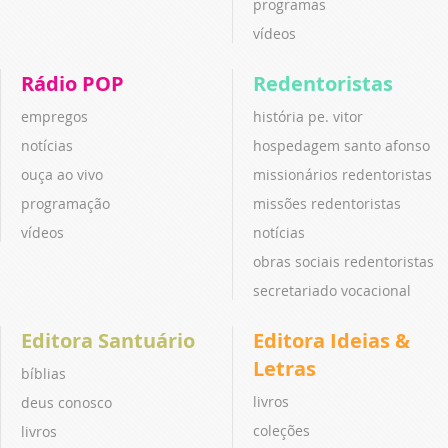
programas
vídeos
Rádio POP
Redentoristas
empregos
história pe. vitor
notícias
hospedagem santo afonso
ouça ao vivo
missionários redentoristas
programação
missões redentoristas
vídeos
notícias
obras sociais redentoristas
secretariado vocacional
Editora Santuário
Editora Ideias &
Letras
bíblias
livros
deus conosco
coleções
livros