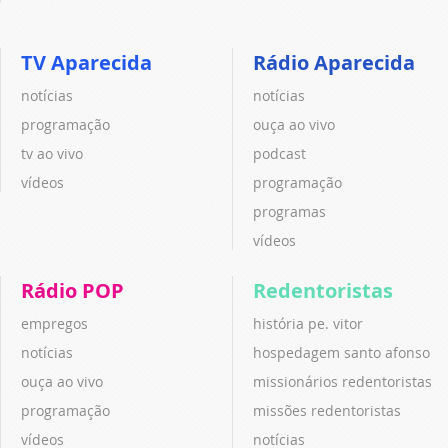
TV Aparecida
Rádio Aparecida
notícias
notícias
programação
ouça ao vivo
tv ao vivo
podcast
vídeos
programação
programas
vídeos
Rádio POP
Redentoristas
empregos
história pe. vitor
notícias
hospedagem santo afonso
ouça ao vivo
missionários redentoristas
programação
missões redentoristas
vídeos
notícias