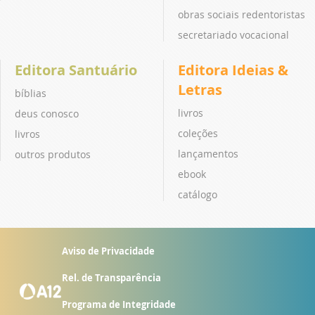
obras sociais redentoristas
secretariado vocacional
Editora Santuário
Editora Ideias &
Letras
bíblias
livros
deus conosco
coleções
livros
lançamentos
outros produtos
ebook
catálogo
Aviso de Privacidade
Rel. de Transparência
Programa de Integridade