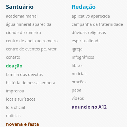
Santuário
Redação
academia marial
aplicativo aparecida
água mineral aparecida
campanha da fraternidade
cidade do romeiro
dúvidas religiosas
centro de apoio ao romeiro
espiritualidade
centro de eventos pe. vitor
igreja
contato
infográficos
doação
libras
notícias
família dos devotos
orações
história de nossa senhora
papa
imprensa
vídeos
locais turísticos
anuncie no A12
loja oficial
notícias
novena e festa