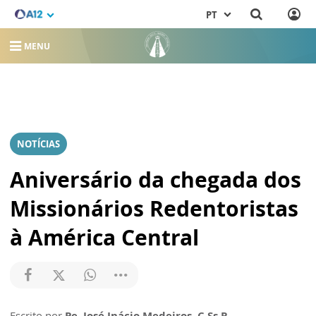
PT
MENU
NOTÍCIAS
Aniversário da chegada dos
Missionários Redentoristas
à América Central
Escrito por
Pe. José Inácio Medeiros, C.Ss.R.