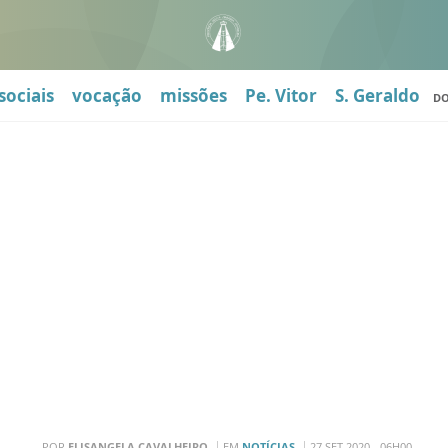
sociais
vocação
missões
Pe. Vitor
S. Geraldo
D
POR
ELISANGELA CAVALHEIRO
EM
NOTÍCIAS
27 SET 2020 - 06H00