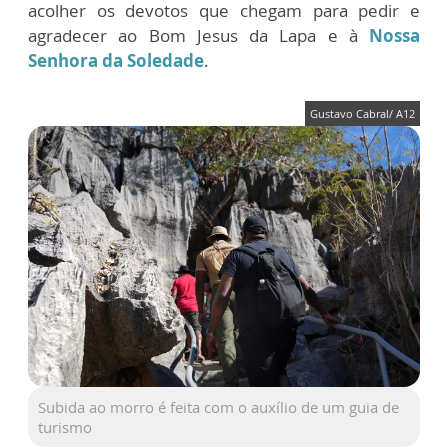
acolher os devotos que chegam para pedir e
agradecer ao Bom Jesus da Lapa e à
Nossa
Senhora da Soledade
.
Gustavo Cabral/ A12
Subida ao morro é feita com o auxílio de um guia de
turismo