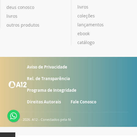
livros
deus conosco
coleções
livros
lançamentos
outros produtos
ebook
catálogo
Aviso de Privacidade
Rel. de Transparência
Programa de Integridade
Direitos Autorais
Fale Conosco
© 2007 - 2026. A12 - Conectados pela fé.