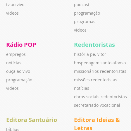
tv ao vivo
podcast
vídeos
programação
programas
vídeos
Rádio POP
Redentoristas
empregos
história pe. vitor
notícias
hospedagem santo afonso
ouça ao vivo
missionários redentoristas
programação
missões redentoristas
vídeos
notícias
obras sociais redentoristas
secretariado vocacional
Editora Santuário
Editora Ideias &
Letras
bíblias