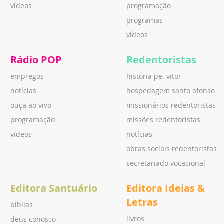
vídeos
programação
programas
vídeos
Rádio POP
Redentoristas
empregos
história pe. vitor
notícias
hospedagem santo afonso
ouça ao vivo
missionários redentoristas
programação
missões redentoristas
vídeos
notícias
obras sociais redentoristas
secretariado vocacional
Editora Santuário
Editora Ideias &
Letras
bíblias
livros
deus conosco