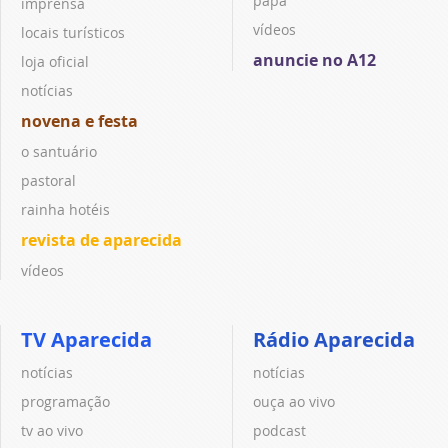
papa
imprensa
vídeos
locais turísticos
anuncie no A12
loja oficial
notícias
novena e festa
o santuário
pastoral
rainha hotéis
revista de aparecida
vídeos
TV Aparecida
Rádio Aparecida
notícias
notícias
programação
ouça ao vivo
tv ao vivo
podcast