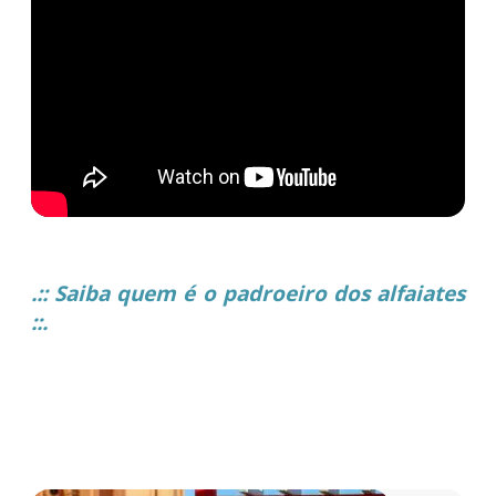
.:: Saiba quem é o padroeiro dos alfaiates
::.