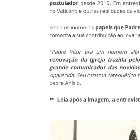
postulador
desde 2019. Em entrevi
no Vaticano e outras realidades da vi
Entre os inúmeros
papeis que Padr
comenta a sua contribuição ao levar 
"Padre Vítor era um homem alé
renovação da Igreja trazida pelo
grande comunicador das novida
Aparecida. Seu carisma catequético t
padre Anísio.
Leia após a imagem, a entrevis
fast_forward