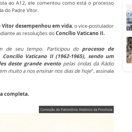
sta ao A12, ele comentou como está o processo
da do Padre Vítor.
e Vítor desempenhou em vida
, o vice-postulador
adiante as resoluções do
Concílio Vaticano II.
m de seu tempo. Participou do
processo de
 Concílio Vaticano II (1962-1965), sendo um
des deste grande evento
pelas ondas da Rádio
em muito a nos ensinar nos dias de hoje
", assinala
ta completa.
Comissão do Patrimônio Histórico da Província