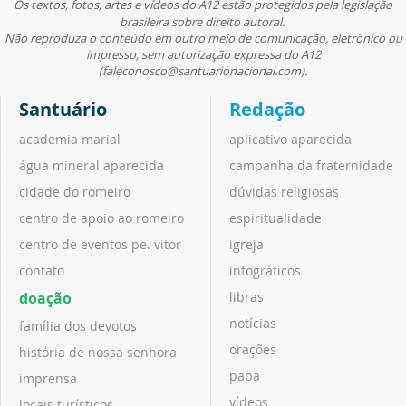
Os textos, fotos, artes e vídeos do A12 estão protegidos pela legislação
brasileira sobre direito autoral.
Não reproduza o conteúdo em outro meio de comunicação, eletrônico ou
impresso, sem autorização expressa do A12
(faleconosco@santuarionacional.com).
Santuário
Redação
academia marial
aplicativo aparecida
água mineral aparecida
campanha da fraternidade
cidade do romeiro
dúvidas religiosas
centro de apoio ao romeiro
espiritualidade
centro de eventos pe. vitor
igreja
contato
infográficos
doação
libras
notícias
família dos devotos
orações
história de nossa senhora
papa
imprensa
vídeos
locais turísticos