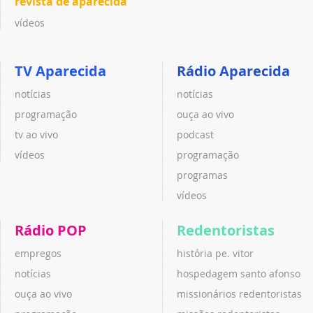
revista de aparecida
vídeos
TV Aparecida
Rádio Aparecida
notícias
notícias
programação
ouça ao vivo
tv ao vivo
podcast
vídeos
programação
programas
vídeos
Rádio POP
Redentoristas
empregos
história pe. vitor
notícias
hospedagem santo afonso
ouça ao vivo
missionários redentoristas