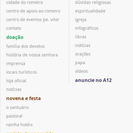
cidade do romeiro
dúvidas religiosas
centro de apoio ao romeiro
espiritualidade
centro de eventos pe. vitor
igreja
contato
infográficos
doação
libras
notícias
família dos devotos
orações
história de nossa senhora
papa
imprensa
vídeos
locais turísticos
anuncie no A12
loja oficial
notícias
novena e festa
o santuário
pastoral
rainha hotéis