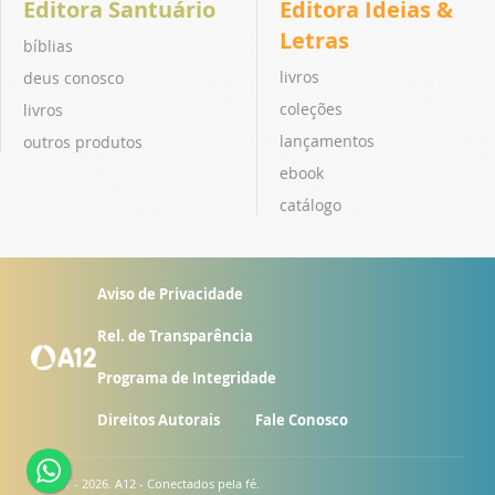
Editora Santuário
Editora Ideias &
Letras
bíblias
livros
deus conosco
coleções
livros
lançamentos
outros produtos
ebook
catálogo
Aviso de Privacidade
Rel. de Transparência
Programa de Integridade
Direitos Autorais
Fale Conosco
© 2007 - 2026. A12 - Conectados pela fé.