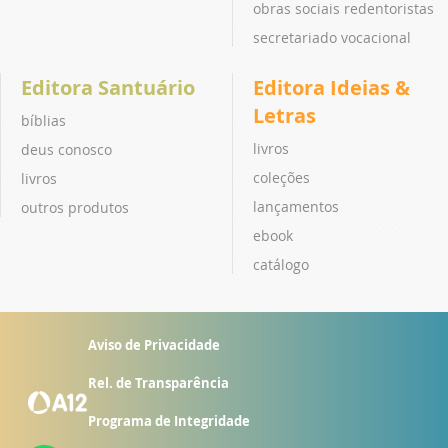
obras sociais redentoristas
secretariado vocacional
Editora Santuário
Editora Ideias &
Letras
bíblias
livros
deus conosco
coleções
livros
lançamentos
outros produtos
ebook
catálogo
Aviso de Privacidade
Rel. de Transparência
Programa de Integridade