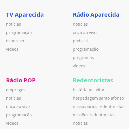
TV Aparecida
Rádio Aparecida
notícias
notícias
programação
ouça ao vivo
tv ao vivo
podcast
vídeos
programação
programas
vídeos
Rádio POP
Redentoristas
empregos
história pe. vitor
notícias
hospedagem santo afonso
ouça ao vivo
missionários redentoristas
programação
missões redentoristas
vídeos
notícias