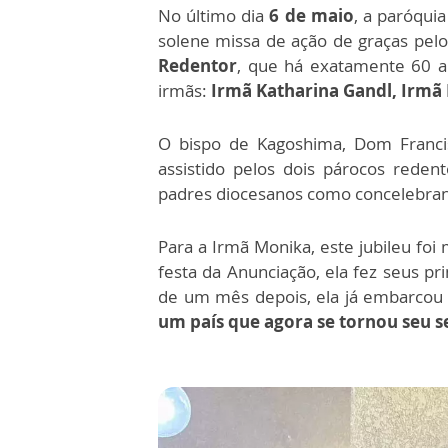
No último dia
6 de maio
, a paróqui
solene missa de ação de graças pel
Redentor
, que há exatamente 60 a
irmãs:
Irmã Katharina Gandl, Irmã
O bispo de Kagoshima, Dom Francis
assistido pelos dois párocos redent
padres diocesanos como concelebran
Para a Irmã Monika, este jubileu foi
festa da Anunciação, ela fez seus p
de um mês depois, ela já embarcou
um país que agora se tornou seu s