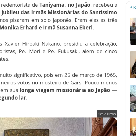
a redentorista de
Taniyama, no Japão
, recebeu a
+ 
o
jubileu das Irmãs Missionárias do Santíssimo
nos pisaram em solo japonês. Eram elas as três
 Monika Erhard e Irmã Susanna Eberl
.
 Xavier Hiroaki Nakano, presidiu a celebração,
oristas, Pe. Mori e Pe. Fukusaki, além de cinco
tes.
 muito significativo, pois em 25 de março de 1965,
rimeiros votos no mosteiro de Gars. Pouco menos
 em sua
longa viagem missionária ao Japão —
egundo lar
.
Scala News