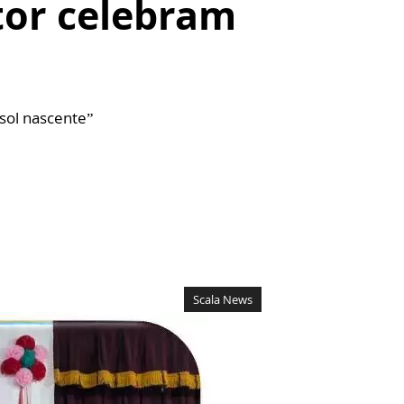
tor celebram
 sol nascente”
Scala News