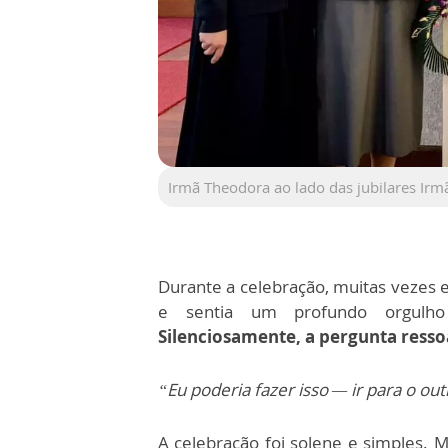
Irmã Theodora ao lado das jubilares Ir
Durante a celebração, muitas vezes e
e sentia um profundo orgulh
Silenciosamente, a pergunta ress
“Eu poderia fazer isso — ir para o ou
A celebração foi solene e simples. M