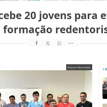
cebe 20 jovens para e
 formação redentori
Arquivo Noviciado.
+ 