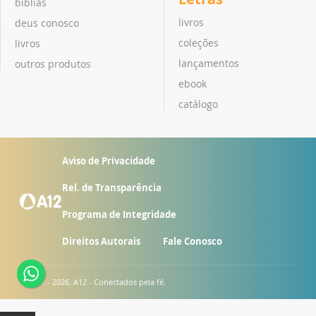
bíblias
livros
deus conosco
coleções
livros
lançamentos
outros produtos
ebook
catálogo
Aviso de Privacidade
Rel. de Transparência
Programa de Integridade
Direitos Autorais
Fale Conosco
© 2007 - 2026. A12 - Conectados pela fé.