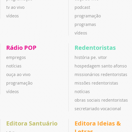
tv ao vivo
podcast
vídeos
programação
programas
vídeos
Rádio POP
Redentoristas
empregos
história pe. vitor
notícias
hospedagem santo afonso
ouça ao vivo
missionários redentoristas
programação
missões redentoristas
vídeos
notícias
obras sociais redentoristas
secretariado vocacional
Editora Santuário
Editora Ideias &
Letras