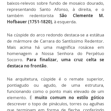
baixos-relevos sobre fundo de mosaico dourado,
representando Santo Afonso, à direita, e o
também redentorista
São Clemente M.
Hofbauer (1751-1820)
, à esquerda.
Na cúspide do arco redondo destaca-se a estátua
de mármore de Carrara do Santíssimo Redentor.
Mais acima há uma magnífica rosácea em
homenagem a Nossa Senhora do Perpétuo
Socorro.
Para finalizar, uma cruz celta se
destaca no frontão
.
Na arquitetura, cúspide é o remate superior,
pontiagudo ou agudo, de uma estrutura,
funcionando como o ponto mais elevado de um
elemento. É
muito comum no estilo gótico
descrever o topo de pináculos, torres ou agulhas
que terminam em forma de flecha, conferindo