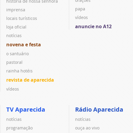
orações
história de nossa senhora
papa
imprensa
vídeos
locais turísticos
anuncie no A12
loja oficial
notícias
novena e festa
o santuário
pastoral
rainha hotéis
revista de aparecida
vídeos
TV Aparecida
Rádio Aparecida
notícias
notícias
programação
ouça ao vivo