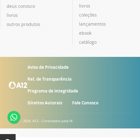
livros
deus conosco
coleções
livros
lançamentos
outros produtos
ebook
catálogo
Aviso de Privacidade
Rel. de Transparência
Programa de Integridade
Direitos Autorais
Fale Conosco
© 2007 - 2026. A12 - Conectados pela fé.