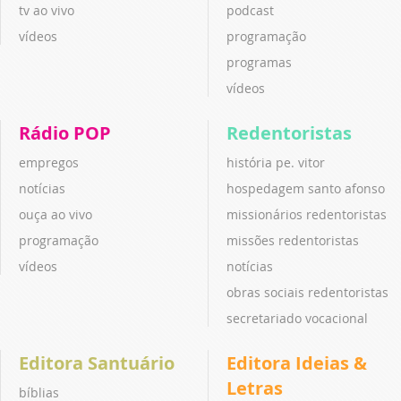
tv ao vivo
podcast
vídeos
programação
programas
vídeos
Rádio POP
Redentoristas
empregos
história pe. vitor
notícias
hospedagem santo afonso
ouça ao vivo
missionários redentoristas
programação
missões redentoristas
vídeos
notícias
obras sociais redentoristas
secretariado vocacional
Editora Santuário
Editora Ideias &
Letras
bíblias