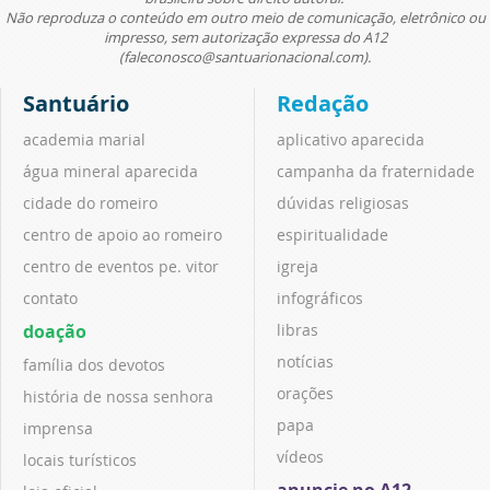
Não reproduza o conteúdo em outro meio de comunicação, eletrônico ou
impresso, sem autorização expressa do A12
(faleconosco@santuarionacional.com).
Santuário
Redação
academia marial
aplicativo aparecida
água mineral aparecida
campanha da fraternidade
cidade do romeiro
dúvidas religiosas
centro de apoio ao romeiro
espiritualidade
centro de eventos pe. vitor
igreja
contato
infográficos
doação
libras
notícias
família dos devotos
orações
história de nossa senhora
papa
imprensa
vídeos
locais turísticos
anuncie no A12