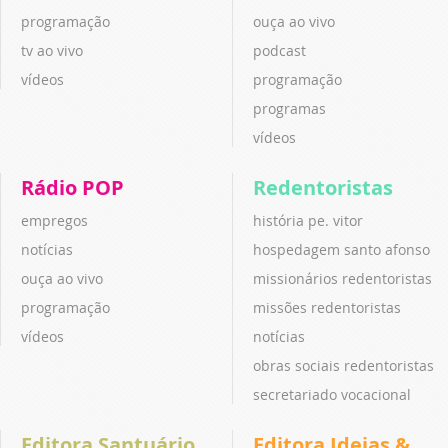
programação
ouça ao vivo
tv ao vivo
podcast
vídeos
programação
programas
vídeos
Rádio POP
Redentoristas
empregos
história pe. vitor
notícias
hospedagem santo afonso
ouça ao vivo
missionários redentoristas
programação
missões redentoristas
vídeos
notícias
obras sociais redentoristas
secretariado vocacional
Editora Santuário
Editora Ideias &