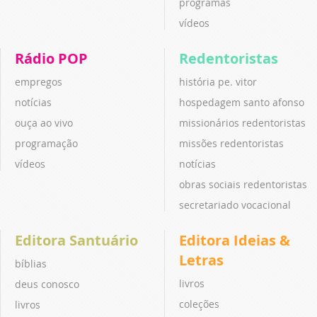
programas
vídeos
Rádio POP
Redentoristas
empregos
história pe. vitor
notícias
hospedagem santo afonso
ouça ao vivo
missionários redentoristas
programação
missões redentoristas
vídeos
notícias
obras sociais redentoristas
secretariado vocacional
Editora Santuário
Editora Ideias &
Letras
bíblias
livros
deus conosco
coleções
livros