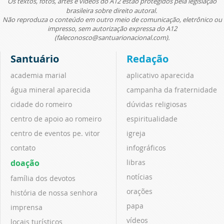
Os textos, fotos, artes e vídeos do A12 estão protegidos pela legislação
brasileira sobre direito autoral.
Não reproduza o conteúdo em outro meio de comunicação, eletrônico ou
impresso, sem autorização expressa do A12
(faleconosco@santuarionacional.com).
Santuário
Redação
academia marial
aplicativo aparecida
água mineral aparecida
campanha da fraternidade
cidade do romeiro
dúvidas religiosas
centro de apoio ao romeiro
espiritualidade
centro de eventos pe. vitor
igreja
contato
infográficos
doação
libras
notícias
família dos devotos
orações
história de nossa senhora
papa
imprensa
vídeos
locais turísticos