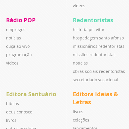
vídeos
Rádio POP
Redentoristas
empregos
história pe. vitor
notícias
hospedagem santo afonso
ouça ao vivo
missionários redentoristas
programação
missões redentoristas
vídeos
notícias
obras sociais redentoristas
secretariado vocacional
Editora Santuário
Editora Ideias &
Letras
bíblias
livros
deus conosco
coleções
livros
lançamentos
outros produtos