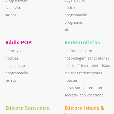
programação
ouça ao vivo
tv ao vivo
podcast
vídeos
programação
programas
vídeos
Rádio POP
Redentoristas
empregos
história pe. vitor
notícias
hospedagem santo afonso
ouça ao vivo
missionários redentoristas
programação
missões redentoristas
vídeos
notícias
obras sociais redentoristas
secretariado vocacional
Editora Santuário
Editora Ideias &