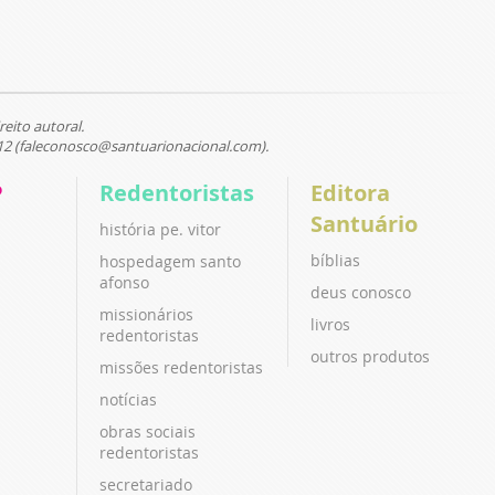
reito autoral.
12 (faleconosco@santuarionacional.com).
P
Redentoristas
Editora
Santuário
história pe. vitor
bíblias
hospedagem santo
afonso
deus conosco
missionários
livros
redentoristas
outros produtos
missões redentoristas
notícias
obras sociais
redentoristas
secretariado