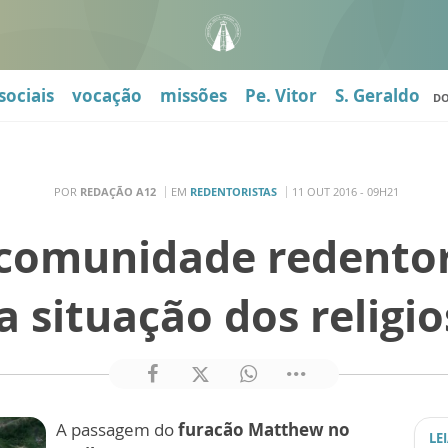
sociais
vocação
missões
Pe. Vitor
S. Geraldo
D
POR
REDAÇÃO A12
EM
REDENTORISTAS
11 OUT 2016 - 09H21
 comunidade redentori
a situação dos religi
A passagem do
furacão Matthew no
LE