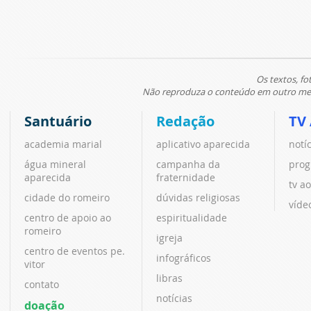
Os textos, fo
Não reproduza o conteúdo em outro meio
Santuário
Redação
TV
academia marial
aplicativo aparecida
notí
água mineral
campanha da
prog
aparecida
fraternidade
tv ao
cidade do romeiro
dúvidas religiosas
víde
centro de apoio ao
espiritualidade
romeiro
igreja
centro de eventos pe.
infográficos
vitor
libras
contato
notícias
doação