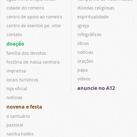
cidade do romeiro
dúvidas religiosas
centro de apoio ao romeiro
espiritualidade
centro de eventos pe. vitor
igreja
contato
infográficos
doação
libras
notícias
família dos devotos
orações
história de nossa senhora
papa
imprensa
vídeos
locais turísticos
anuncie no A12
loja oficial
notícias
novena e festa
o santuário
pastoral
rainha hotéis