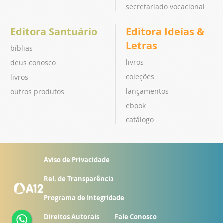
secretariado vocacional
Editora Santuário
Editora Ideias &
Letras
bíblias
livros
deus conosco
coleções
livros
lançamentos
outros produtos
ebook
catálogo
Aviso de Privacidade
Rel. de Transparência
Programa de Integridade
Direitos Autorais
Fale Conosco