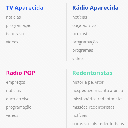
TV Aparecida
Rádio Aparecida
notícias
notícias
programação
ouça ao vivo
tv ao vivo
podcast
vídeos
programação
programas
vídeos
Rádio POP
Redentoristas
empregos
história pe. vitor
notícias
hospedagem santo afonso
ouça ao vivo
missionários redentoristas
programação
missões redentoristas
vídeos
notícias
obras sociais redentoristas