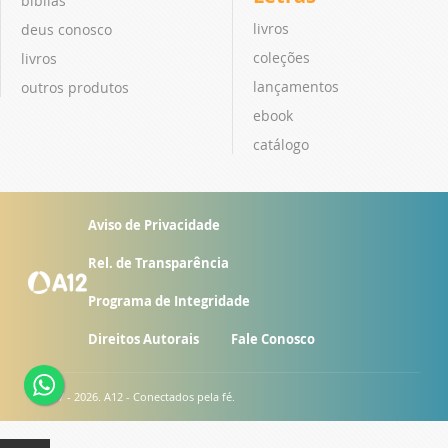
bíblias
livros
deus conosco
coleções
livros
lançamentos
outros produtos
ebook
catálogo
Aviso de Privacidade
Rel. de Transparência
Programa de Integridade
Direitos Autorais
Fale Conosco
© 2007 - 2026. A12 - Conectados pela fé.