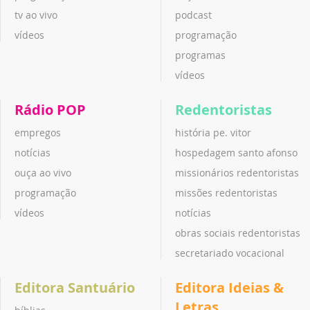
tv ao vivo
podcast
vídeos
programação
programas
vídeos
Rádio POP
Redentoristas
empregos
história pe. vitor
notícias
hospedagem santo afonso
ouça ao vivo
missionários redentoristas
programação
missões redentoristas
vídeos
notícias
obras sociais redentoristas
secretariado vocacional
Editora Santuário
Editora Ideias &
Letras