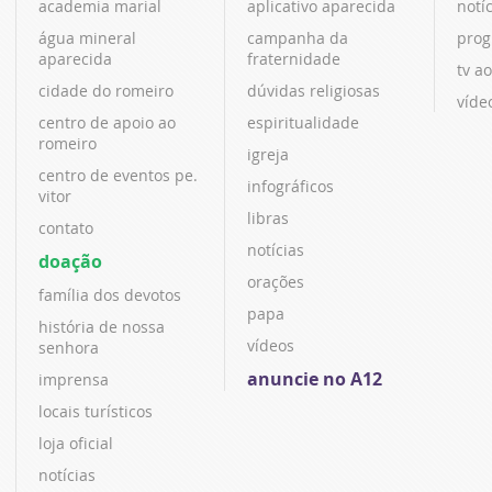
academia marial
aplicativo aparecida
notí
água mineral
campanha da
prog
aparecida
fraternidade
tv ao
cidade do romeiro
dúvidas religiosas
víde
centro de apoio ao
espiritualidade
romeiro
igreja
centro de eventos pe.
infográficos
vitor
libras
contato
notícias
doação
orações
família dos devotos
papa
história de nossa
vídeos
senhora
anuncie no A12
imprensa
locais turísticos
loja oficial
notícias