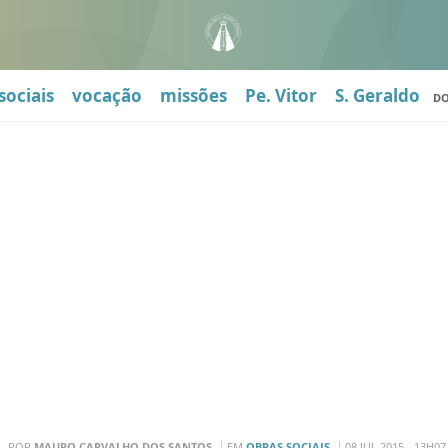
sociais
vocação
missões
Pe. Vitor
S. Geraldo
D
POR
MAURO CARVALHO DOS SANTOS
EM
OBRAS SOCIAIS
08 JUL 2015 - 13H07