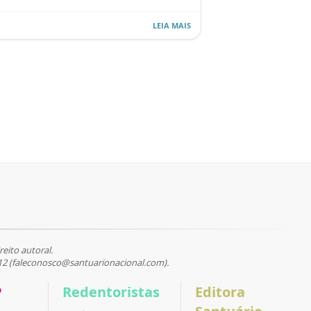
LEIA MAIS
reito autoral.
12 (faleconosco@santuarionacional.com).
P
Redentoristas
Editora