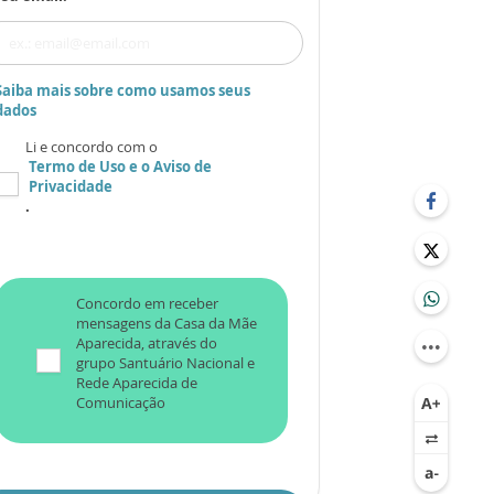
Saiba mais sobre como usamos seus
dados
Li e concordo com o
Termo de Uso
e o
Aviso de
Privacidade
.
Concordo em receber
mensagens da Casa da Mãe
Aparecida, através do
grupo Santuário Nacional e
Rede Aparecida de
Comunicação