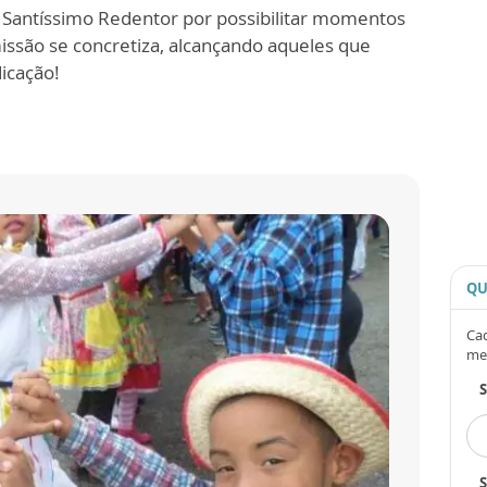
 Santíssimo Redentor por possibilitar momentos
ssão se concretiza, alcançando aqueles que
icação!
QU
Cad
me
S