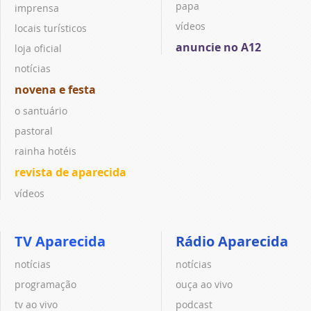
papa
imprensa
vídeos
locais turísticos
anuncie no A12
loja oficial
notícias
novena e festa
o santuário
pastoral
rainha hotéis
revista de aparecida
vídeos
TV Aparecida
Rádio Aparecida
notícias
notícias
programação
ouça ao vivo
tv ao vivo
podcast