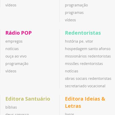
vídeos
programação
programas
vídeos
Rádio POP
Redentoristas
empregos
história pe. vitor
notícias
hospedagem santo afonso
ouça ao vivo
missionários redentoristas
programação
missões redentoristas
vídeos
notícias
obras sociais redentoristas
secretariado vocacional
Editora Santuário
Editora Ideias &
Letras
bíblias
livros
deus conosco