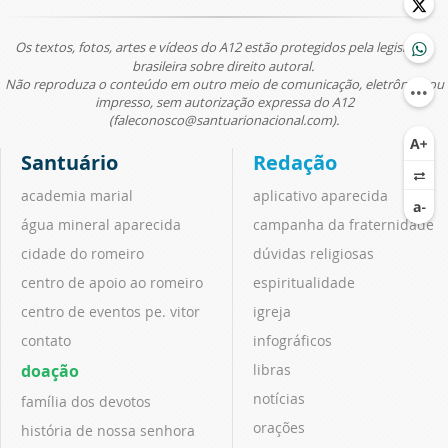
Os textos, fotos, artes e vídeos do A12 estão protegidos pela legislação
brasileira sobre direito autoral.
Não reproduza o conteúdo em outro meio de comunicação, eletrônico ou
impresso, sem autorização expressa do A12
(faleconosco@santuarionacional.com).
Santuário
Redação
academia marial
aplicativo aparecida
água mineral aparecida
campanha da fraternidade
cidade do romeiro
dúvidas religiosas
centro de apoio ao romeiro
espiritualidade
centro de eventos pe. vitor
igreja
contato
infográficos
doação
libras
notícias
família dos devotos
orações
história de nossa senhora