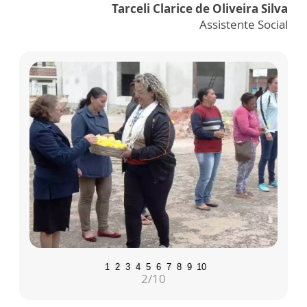
Tarceli Clarice de Oliveira Silva
Assistente Social
1
2
3
4
5
6
7
8
9
10
2
/10