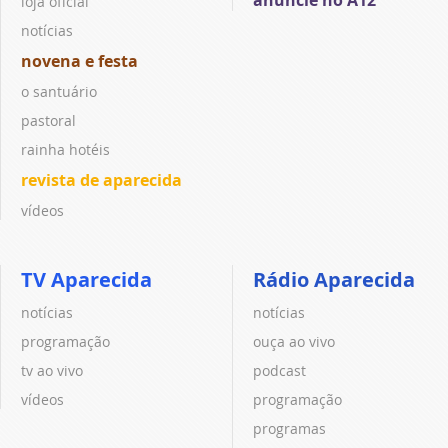
anuncie no A12
loja oficial
notícias
novena e festa
o santuário
pastoral
rainha hotéis
revista de aparecida
vídeos
TV Aparecida
Rádio Aparecida
notícias
notícias
programação
ouça ao vivo
tv ao vivo
podcast
vídeos
programação
programas