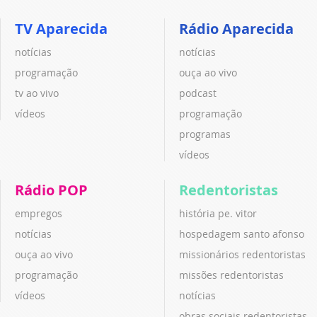
TV Aparecida
Rádio Aparecida
notícias
notícias
programação
ouça ao vivo
tv ao vivo
podcast
vídeos
programação
programas
vídeos
Rádio POP
Redentoristas
empregos
história pe. vitor
notícias
hospedagem santo afonso
ouça ao vivo
missionários redentoristas
programação
missões redentoristas
vídeos
notícias
obras sociais redentoristas