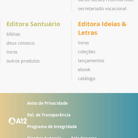
secretariado vocacional
Editora Santuário
Editora Ideias &
Letras
bíblias
livros
deus conosco
coleções
livros
lançamentos
outros produtos
ebook
catálogo
Aviso de Privacidade
Rel. de Transparência
Programa de Integridade