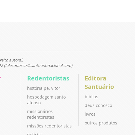
reito autoral.
12 (faleconosco@santuarionacional.com).
P
Redentoristas
Editora
Santuário
história pe. vitor
bíblias
hospedagem santo
afonso
deus conosco
missionários
livros
redentoristas
outros produtos
missões redentoristas
notícias