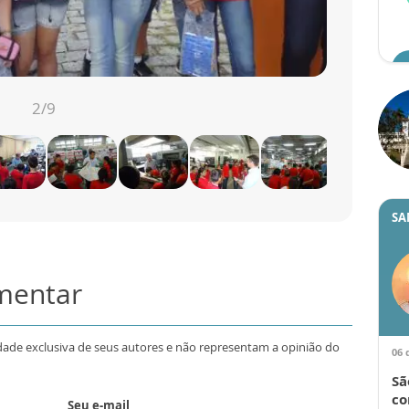
2
/9
SA
omentar
dade exclusiva de seus autores e não representam a opinião do
06 
Sã
co
Seu e-mail