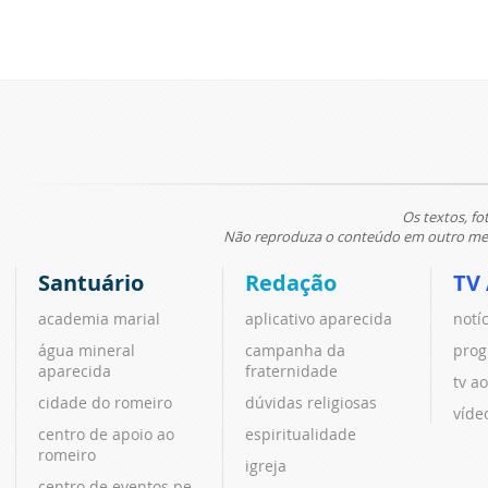
Os textos, fo
Não reproduza o conteúdo em outro meio
Santuário
Redação
TV
academia marial
aplicativo aparecida
notí
água mineral
campanha da
prog
aparecida
fraternidade
tv ao
cidade do romeiro
dúvidas religiosas
víde
centro de apoio ao
espiritualidade
romeiro
igreja
centro de eventos pe.