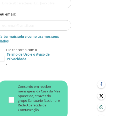
eu email:
Saiba mais sobre como usamos seus
dados
Li e concordo com o
Termo de Uso
e o
Aviso de
Privacidade
.
Concordo em receber
mensagens da Casa da Mãe
Aparecida, através do
grupo Santuário Nacional e
Rede Aparecida de
Comunicação