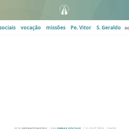
sociais
vocação
missões
Pe. Vitor
S. Geraldo
D
POR
REDENTORISTAS
EM
OBRAS SOCIAIS
11 OUT 2013 - 11H15