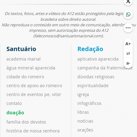
Os textos, fotos, artes e vídeos do A12 estão protegidos pela legislação
brasileira sobre direito autoral.
Não reproduza o conteúdo em outro meio de comunicação, eletrônico ou
impresso, sem autorização expressa do A12
(faleconosco@santuarionacional.com).
Santuário
Redação
academia marial
aplicativo aparecida
água mineral aparecida
campanha da fraternidade
cidade do romeiro
dúvidas religiosas
centro de apoio ao romeiro
espiritualidade
centro de eventos pe. vitor
igreja
contato
infográficos
doação
libras
notícias
família dos devotos
orações
história de nossa senhora