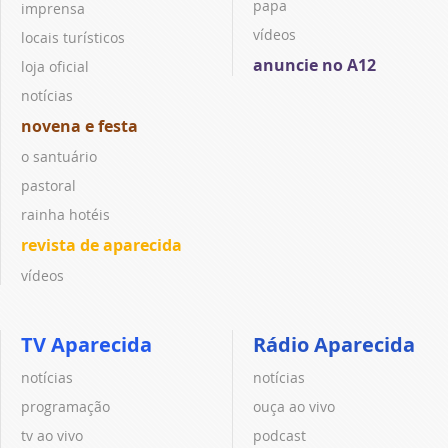
papa
imprensa
vídeos
locais turísticos
anuncie no A12
loja oficial
notícias
novena e festa
o santuário
pastoral
rainha hotéis
revista de aparecida
vídeos
TV Aparecida
Rádio Aparecida
notícias
notícias
programação
ouça ao vivo
tv ao vivo
podcast