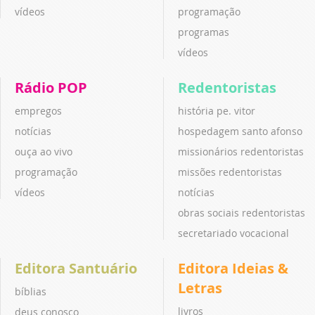
vídeos
programação
programas
vídeos
Rádio POP
Redentoristas
empregos
história pe. vitor
notícias
hospedagem santo afonso
ouça ao vivo
missionários redentoristas
programação
missões redentoristas
vídeos
notícias
obras sociais redentoristas
secretariado vocacional
Editora Santuário
Editora Ideias &
Letras
bíblias
livros
deus conosco