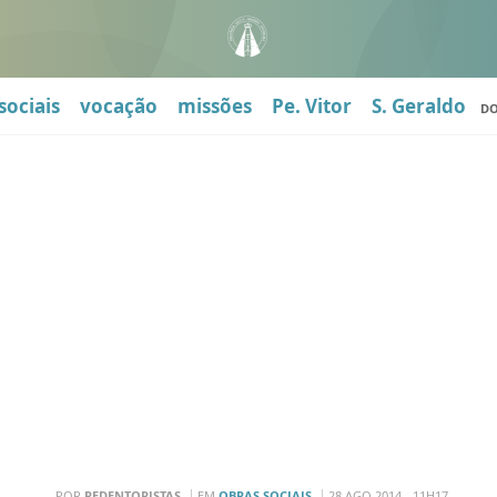
sociais
vocação
missões
Pe. Vitor
S. Geraldo
D
POR
REDENTORISTAS
EM
OBRAS SOCIAIS
28 AGO 2014 - 11H17