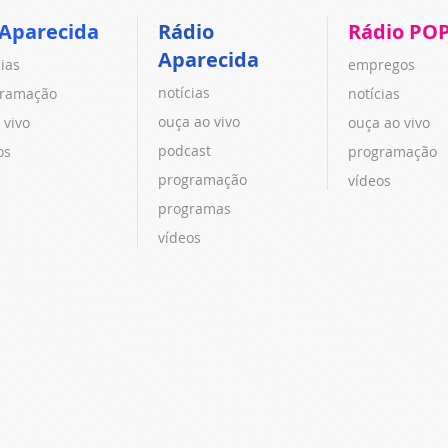
 Aparecida
Rádio
Rádio PO
Aparecida
cias
empregos
notícias
ramação
notícias
ouça ao vivo
 vivo
ouça ao vivo
podcast
os
programação
programação
vídeos
programas
vídeos