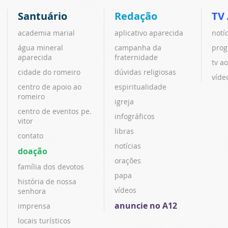
Santuário
Redação
TV
academia marial
aplicativo aparecida
notí
água mineral
campanha da
prog
aparecida
fraternidade
tv ao
cidade do romeiro
dúvidas religiosas
víde
centro de apoio ao
espiritualidade
romeiro
igreja
centro de eventos pe.
infográficos
vitor
libras
contato
notícias
doação
orações
família dos devotos
papa
história de nossa
vídeos
senhora
anuncie no A12
imprensa
locais turísticos