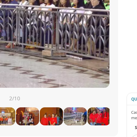
2
/10
QU
Cad
me