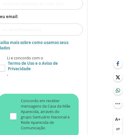
eu email:
Saiba mais sobre como usamos seus
dados
Li e concordo com o
Termo de Uso
e o
Aviso de
Privacidade
.
Concordo em receber
mensagens da Casa da Mãe
Aparecida, através do
grupo Santuário Nacional e
Rede Aparecida de
Comunicação