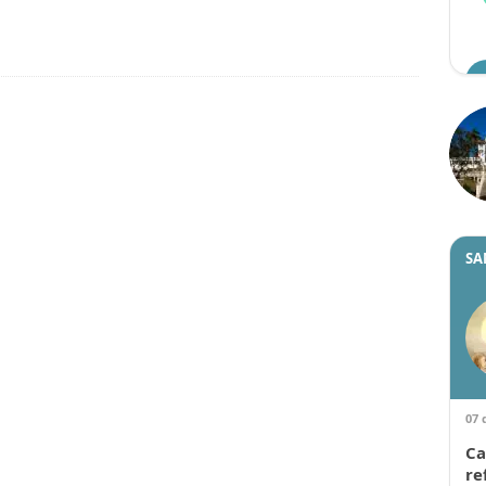
SA
07 
Ca
re