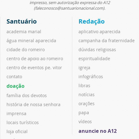
impresso, sem autorização expressa do A12
(faleconosco@santuarionacional.com).
Santuário
Redação
academia marial
aplicativo aparecida
água mineral aparecida
campanha da fraternidade
cidade do romeiro
dúvidas religiosas
centro de apoio ao romeiro
espiritualidade
centro de eventos pe. vitor
igreja
contato
infográficos
doação
libras
notícias
família dos devotos
orações
história de nossa senhora
papa
imprensa
vídeos
locais turísticos
anuncie no A12
loja oficial