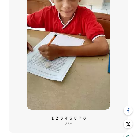
1
2
3
4
5
6
7
8
2
/8