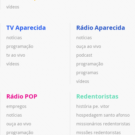
vídeos
TV Aparecida
Rádio Aparecida
notícias
notícias
programação
ouça ao vivo
tv ao vivo
podcast
vídeos
programação
programas
vídeos
Rádio POP
Redentoristas
empregos
história pe. vitor
notícias
hospedagem santo afonso
ouça ao vivo
missionários redentoristas
programação
missões redentoristas