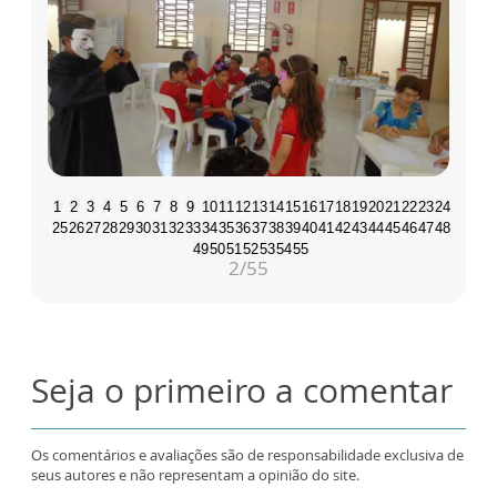
1
2
3
4
5
6
7
8
9
10
11
12
13
14
15
16
17
18
19
20
21
22
23
24
25
26
27
28
29
30
31
32
33
34
35
36
37
38
39
40
41
42
43
44
45
46
47
48
49
50
51
52
53
54
55
3
/55
Seja o primeiro a comentar
Os comentários e avaliações são de responsabilidade exclusiva de
seus autores e não representam a opinião do site.