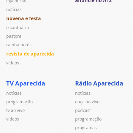
anuncie no A12
loja oficial
notícias
novena e festa
o santuário
pastoral
rainha hotéis
revista de aparecida
vídeos
TV Aparecida
Rádio Aparecida
notícias
notícias
programação
ouça ao vivo
tv ao vivo
podcast
vídeos
programação
programas