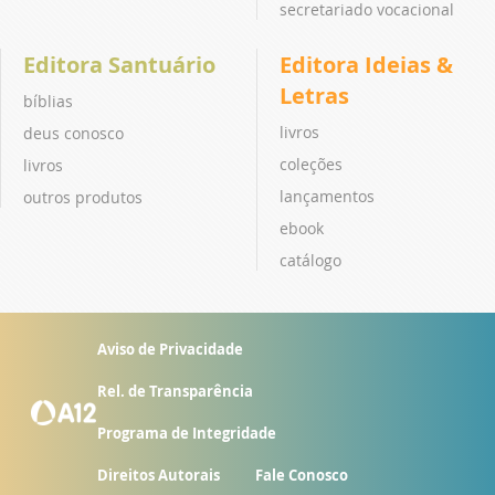
secretariado vocacional
Editora Santuário
Editora Ideias &
Letras
bíblias
livros
deus conosco
coleções
livros
lançamentos
outros produtos
ebook
catálogo
Aviso de Privacidade
Rel. de Transparência
Programa de Integridade
Direitos Autorais
Fale Conosco