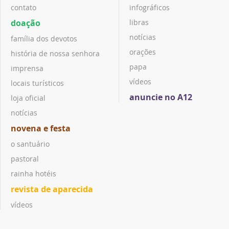
contato
infográficos
doação
libras
notícias
família dos devotos
orações
história de nossa senhora
papa
imprensa
vídeos
locais turísticos
anuncie no A12
loja oficial
notícias
novena e festa
o santuário
pastoral
rainha hotéis
revista de aparecida
vídeos