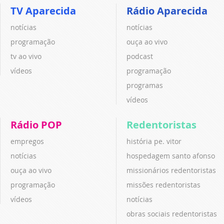
TV Aparecida
Rádio Aparecida
notícias
notícias
programação
ouça ao vivo
tv ao vivo
podcast
vídeos
programação
programas
vídeos
Rádio POP
Redentoristas
empregos
história pe. vitor
notícias
hospedagem santo afonso
ouça ao vivo
missionários redentoristas
programação
missões redentoristas
vídeos
notícias
obras sociais redentoristas