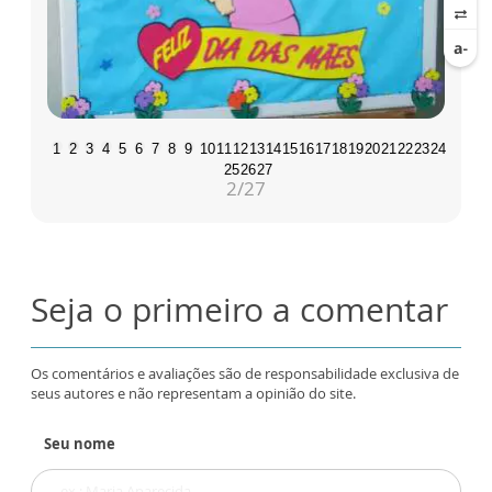
1
2
3
4
5
6
7
8
9
10
11
12
13
14
15
16
17
18
19
20
21
22
23
24
25
26
27
2
/27
Seja o primeiro a comentar
Os comentários e avaliações são de responsabilidade exclusiva de
seus autores e não representam a opinião do site.
Seu nome