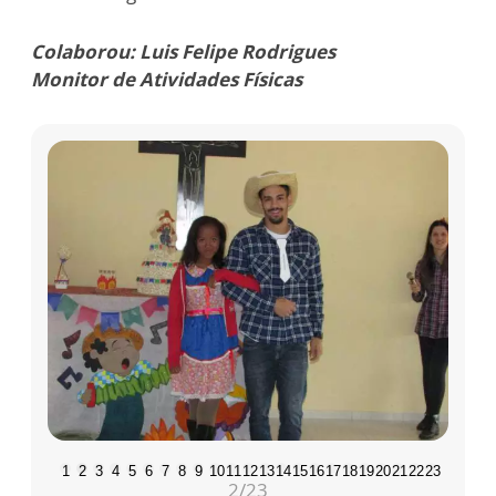
Colaborou: Luis Felipe Rodrigues
Monitor de Atividades Físicas
1
2
3
4
5
6
7
8
9
10
11
12
13
14
15
16
17
18
19
20
21
22
23
2
/23