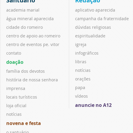
Santuário
Redação
academia marial
aplicativo aparecida
água mineral aparecida
campanha da fraternidade
cidade do romeiro
dúvidas religiosas
centro de apoio ao romeiro
espiritualidade
centro de eventos pe. vitor
igreja
contato
infográficos
doação
libras
notícias
família dos devotos
orações
história de nossa senhora
papa
imprensa
vídeos
locais turísticos
anuncie no A12
loja oficial
notícias
novena e festa
o santuário