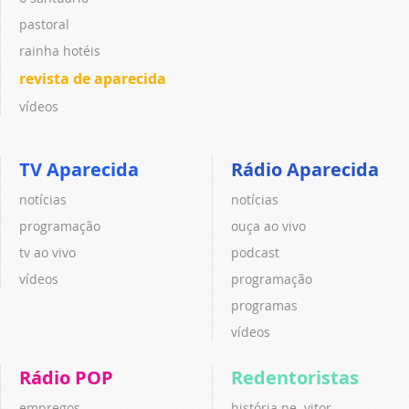
pastoral
rainha hotéis
revista de aparecida
vídeos
TV Aparecida
Rádio Aparecida
notícias
notícias
programação
ouça ao vivo
tv ao vivo
podcast
vídeos
programação
programas
vídeos
Rádio POP
Redentoristas
empregos
história pe. vitor