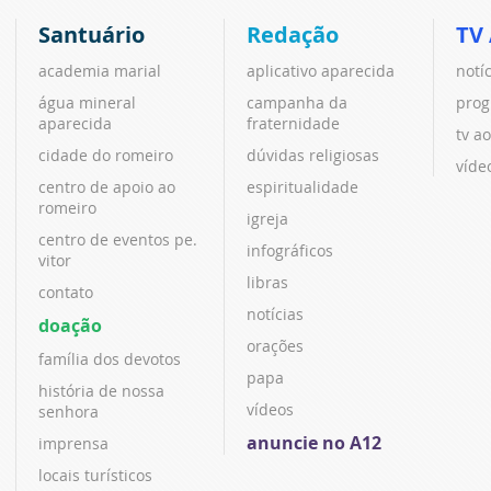
Santuário
Redação
TV
academia marial
aplicativo aparecida
notí
água mineral
campanha da
prog
aparecida
fraternidade
tv ao
cidade do romeiro
dúvidas religiosas
víde
centro de apoio ao
espiritualidade
romeiro
igreja
centro de eventos pe.
infográficos
vitor
libras
contato
notícias
doação
orações
família dos devotos
papa
história de nossa
vídeos
senhora
anuncie no A12
imprensa
locais turísticos