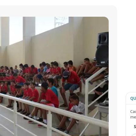
QU
Cad
me