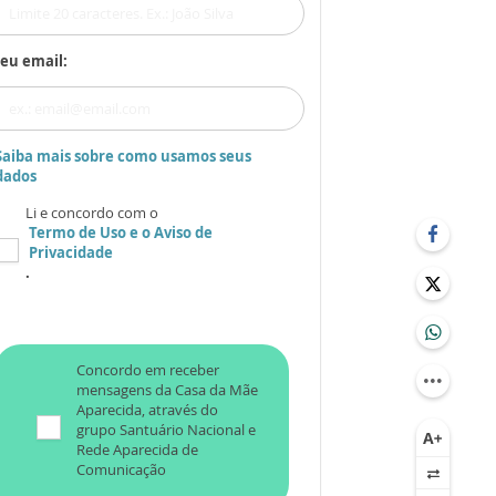
eu email:
Saiba mais sobre como usamos seus
dados
Li e concordo com o
Termo de Uso
e o
Aviso de
Privacidade
.
Concordo em receber
mensagens da Casa da Mãe
Aparecida, através do
grupo Santuário Nacional e
Rede Aparecida de
Comunicação