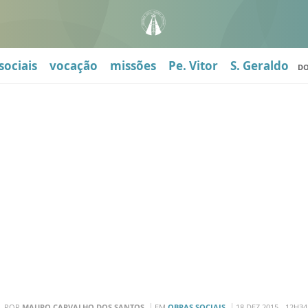
sociais
vocação
missões
Pe. Vitor
S. Geraldo
D
POR
MAURO CARVALHO DOS SANTOS
EM
OBRAS SOCIAIS
18 DEZ 2015 - 12H34