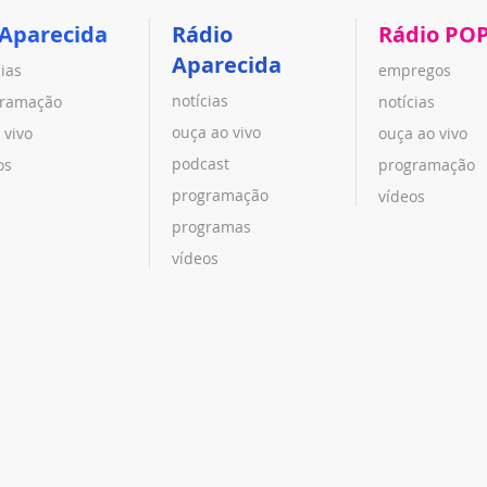
 Aparecida
Rádio
Rádio PO
Aparecida
cias
empregos
notícias
ramação
notícias
ouça ao vivo
 vivo
ouça ao vivo
podcast
os
programação
programação
vídeos
programas
vídeos