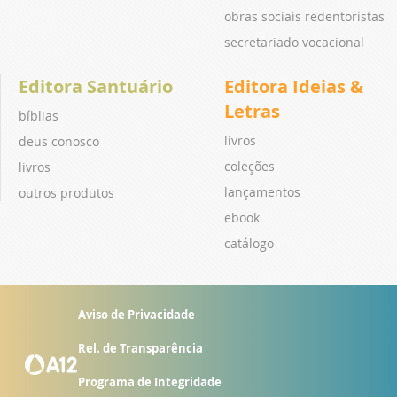
obras sociais redentoristas
secretariado vocacional
Editora Santuário
Editora Ideias &
Letras
bíblias
livros
deus conosco
coleções
livros
lançamentos
outros produtos
ebook
catálogo
Aviso de Privacidade
Rel. de Transparência
Programa de Integridade