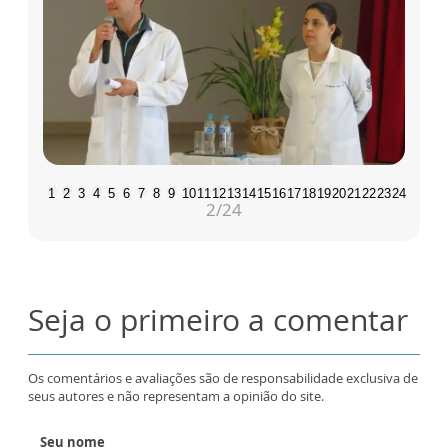
1
2
3
4
5
6
7
8
9
10
11
12
13
14
15
16
17
18
19
20
21
22
23
24
2
/24
Seja o primeiro a comentar
Os comentários e avaliações são de responsabilidade exclusiva de
seus autores e não representam a opinião do site.
Seu nome