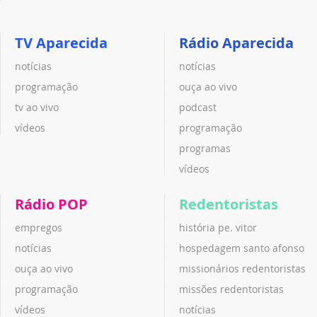
TV Aparecida
Rádio Aparecida
notícias
notícias
programação
ouça ao vivo
tv ao vivo
podcast
vídeos
programação
programas
vídeos
Rádio POP
Redentoristas
empregos
história pe. vitor
notícias
hospedagem santo afonso
ouça ao vivo
missionários redentoristas
programação
missões redentoristas
vídeos
notícias