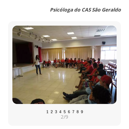
Psicóloga do CAS São Geraldo
1
2
3
4
5
6
7
8
9
2
/9