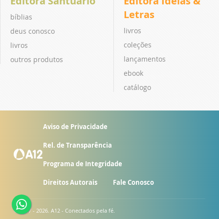
Editora Santuário
Editora Ideias &
Letras
bíblias
livros
deus conosco
coleções
livros
lançamentos
outros produtos
ebook
catálogo
Aviso de Privacidade
Rel. de Transparência
Programa de Integridade
Direitos Autorais
Fale Conosco
© 2007 - 2026. A12 - Conectados pela fé.