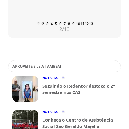
1
2
3
4
5
6
7
8
9
10
11
12
13
2
/13
APROVEITE E LEIA TAMBÉM
NOTÍCIAS
Seguindo o Redentor destaca o 2º
semestre nos CAS
NOTÍCIAS
Conheça o Centro de Assistência
Social São Geraldo Majella