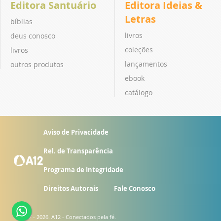
Editora Santuário
Editora Ideias &
Letras
bíblias
livros
deus conosco
coleções
livros
lançamentos
outros produtos
ebook
catálogo
Aviso de Privacidade
Rel. de Transparência
Programa de Integridade
Direitos Autorais
Fale Conosco
© 2007 - 2026. A12 - Conectados pela fé.