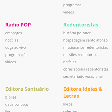
programas
vídeos
Rádio POP
Redentoristas
empregos
história pe. vitor
notícias
hospedagem santo afonso
ouça ao vivo
missionários redentoristas
programação
missões redentoristas
vídeos
notícias
obras sociais redentoristas
secretariado vocacional
Editora Santuário
Editora Ideias &
Letras
bíblias
livros
deus conosco
coleções
livros